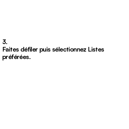
3.
Faites défiler puis sélectionnez
Listes
pr
éf
é
r
é
es
.