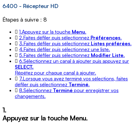
6400 - Récepteur HD
Étapes à suivre : 8
1.
Appuyez sur la touche
Menu
.
2.
Faites défiler puis sélectionnez
Préférences
.
3.
Faites défiler puis sélectionnez
Listes pr
éf
é
r
é
es
.
4.
Faites défiler puis sélectionnez une liste.
5.
Faites défiler puis sélectionnez
Modifier Liste
.
6.
Sélectionnez un canal à ajouter puis appuyez sur
SELECT.
Répétez pour chaque canal à ajouter.
7.
Lorsque vous avez terminé vos sélections, faites
défiler puis sélectionnez
Terminé
.
8.
Sélectionnez
Terminé
pour enregistrer vos
changements.
1.
Appuyez sur la touche
Menu
.