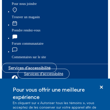
Pour nous joindre
Trouver un magasin
Prendre rendez-vous
Forum communautaire
Commentaires sur le site
Services d’accessibilité
Services d’accessibilité
|
|
Plan du site
© Bell Canada, 2026. Tous droits réservés.
Pour vous offrir une meilleure
|
Conditions d’utilisation
expérience
En cliquant sur « Autoriser tous les témoins », vous
1, carrefour Alexander-Graham-Bell, Aile A-7,
acceptez de les conserver sur votre appareil afin de
Verdun, Québec, H3E 3B3