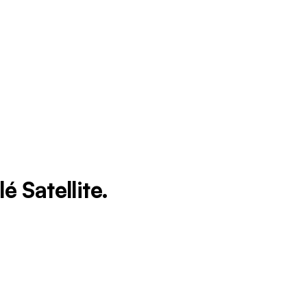
Ontario
Île-
du-
Prince-
Édouard
Québec
Saskatchewan
Yukon
 Satellite.