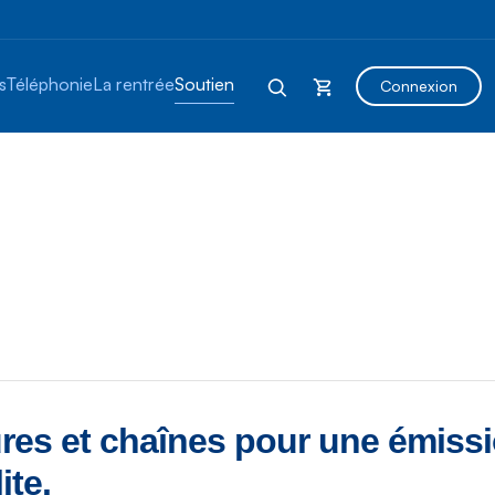
s
Téléphonie
La rentrée
Soutien
Connexion
res et chaînes pour une émissi
ite.