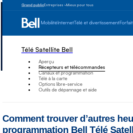
Grand public
Entreprises
Mieux pour tous
Petites
entreprises
Mobilité
Internet
Télé et divertissement
Forfait
1
à
100
employés
Télé Satellite Bell
Moyennes
et
Aperçu
grandes
Récepteurs et télécommandes
Plus
Canaux et programmation
de
Télé à la carte
100
Options libre-service
employés
Outils de dépannage et aide
Comment trouver dʼautres heu
programmation Bell Télé Satell