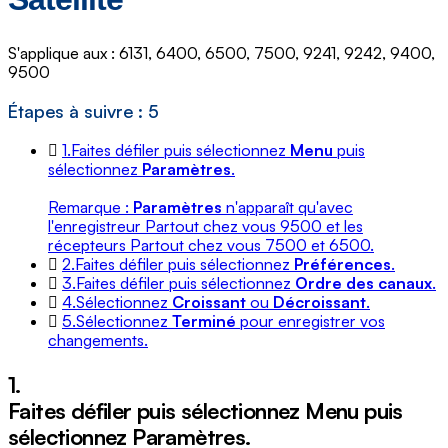
S'applique aux : 6131, 6400, 6500, 7500, 9241, 9242, 9400,
9500
Étapes à suivre : 5
1.
Faites défiler puis sélectionnez
Menu
puis
sélectionnez
Paramètres
.
Remarque :
Paramètres
n'apparaît qu'avec
l'enregistreur Partout chez vous 9500 et les
récepteurs Partout chez vous 7500 et 6500.
2.
Faites défiler puis sélectionnez
Préférences
.
3.
Faites défiler puis sélectionnez
Ordre des canaux
.
4.
Sélectionnez
Croissant
ou
Décroissant
.
5.
Sélectionnez
Terminé
pour enregistrer vos
changements.
1.
Faites défiler puis sélectionnez
Menu
puis
sélectionnez
Paramètres
.