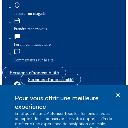
Trouver un magasin
Prendre rendez-vous
Forum communautaire
Commentaires sur le site
Services d’accessibilité
Services d’accessibilité
|
|
Plan du site
© Bell Canada, 2026. Tous droits réservés.
Pour vous offrir une meilleure
|
Conditions d’utilisation
expérience
En cliquant sur « Autoriser tous les témoins », vous
1, carrefour Alexander-Graham-Bell, Aile A-7,
acceptez de les conserver sur votre appareil afin de
Verdun, Québec, H3E 3B3
profiter d’une expérience de navigation optimale,