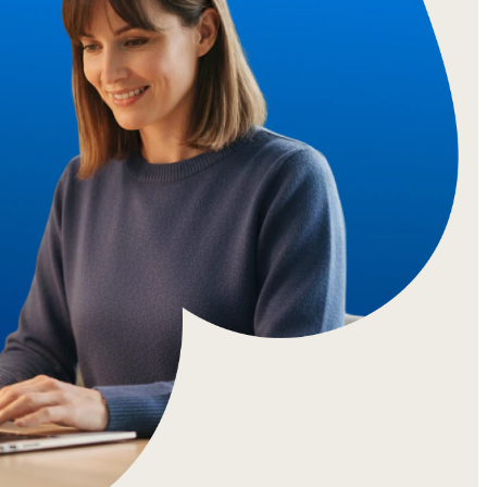
Nouvelle-
Écosse
Nunavut
Ontario
Île-
du-
Prince-
Édouard
Québec
Saskatchewan
Yukon