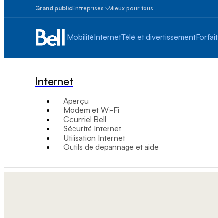
Grand public
Entreprises
Mieux pour tous
Petites
entreprises
Mobilité
Internet
Télé et divertissement
Forfait
1
à
100
employés
Internet
Moyennes
Aperçu
et
Modem et Wi-Fi
grandes
Courriel Bell
Plus
Sécurité Internet
de
Utilisation Internet
100
Outils de dépannage et aide
employés