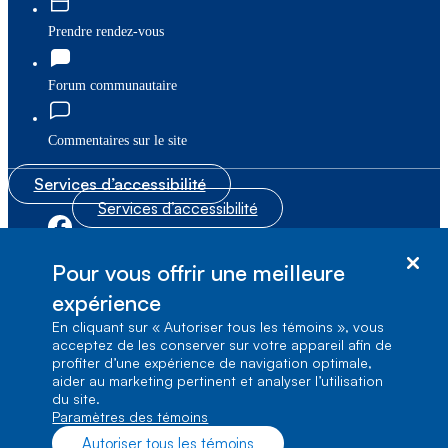
Prendre rendez-vous
Forum communautaire
Commentaires sur le site
Services d’accessibilité
Services d’accessibilité
|
|
Plan du site
© Bell Canada, 2026. Tous droits réservés.
Pour vous offrir une meilleure
|
Conditions d’utilisation
expérience
En cliquant sur « Autoriser tous les témoins », vous
1, carrefour Alexander-Graham-Bell, Aile A-7,
acceptez de les conserver sur votre appareil afin de
Verdun, Québec, H3E 3B3
profiter d’une expérience de navigation optimale,
aider au marketing pertinent et analyser l’utilisation
du site.
Paramètres des témoins
Autoriser tous les témoins