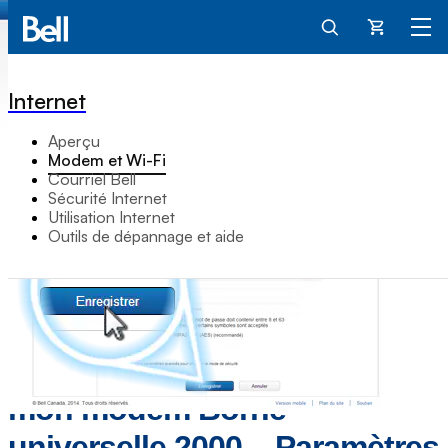
Panier
Internet
Aperçu
Modem et Wi-Fi
Courriel Bell
Sécurité Internet
Utilisation Internet
Outils de dépannage et aide
Comment configurer le
réseau Wi-Fi primaire sur
mon modem Borne
universelle 2000 – Paramètres