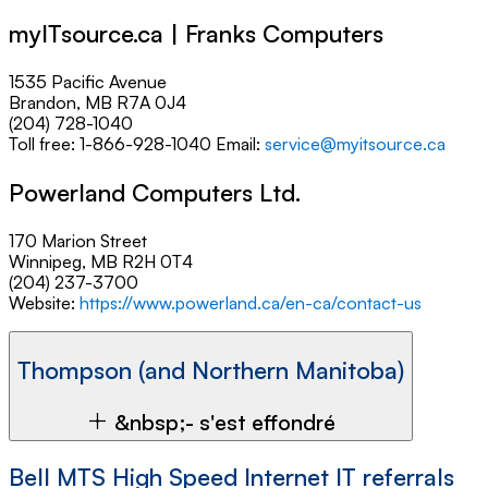
myITsource.ca | Franks Computers
1535 Pacific Avenue
Brandon, MB R7A 0J4
(204) 728-1040
Toll free:
1-866-928-1040
Email:
service@myitsource.ca
Powerland Computers Ltd.
170 Marion Street
Winnipeg, MB R2H 0T4
(204) 237-3700
Website:
https://www.powerland.ca/en-ca/contact-us
Thompson (and Northern Manitoba)
&nbsp;- s'est effondré
Bell MTS High Speed Internet IT referrals