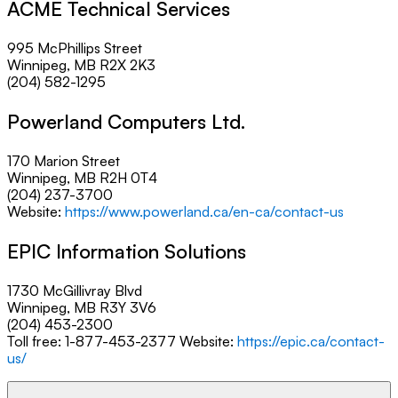
ACME Technical Services
995 McPhillips Street
Winnipeg, MB R2X 2K3
(204) 582-1295
Powerland Computers Ltd.
170 Marion Street
Winnipeg, MB R2H 0T4
(204) 237-3700
Website:
https://www.powerland.ca/en-ca/contact-us
EPIC Information Solutions
1730 McGillivray Blvd
Winnipeg, MB R3Y 3V6
(204) 453-2300
Toll free:
1-877-453-2377
Website:
https://epic.ca/contact-
us/