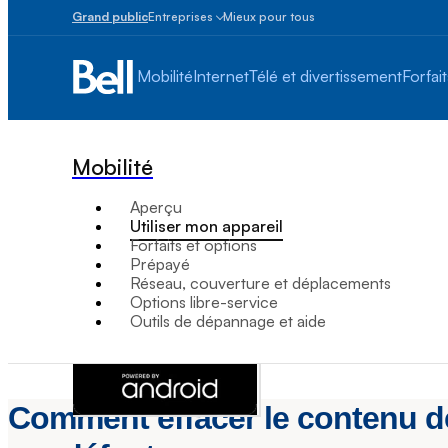
Grand public
Entreprises
Mieux pour tous
Petites
entreprises
Mobilité
Internet
Télé et divertissement
Forfait
1
à
100
employés
Mobilité
Moyennes
et
Aperçu
grandes
Utiliser mon appareil
Plus
Forfaits et options
de
Prépayé
100
Réseau, couverture et déplacements
employés
Options libre-service
Outils de dépannage et aide
Comment effacer le contenu de 