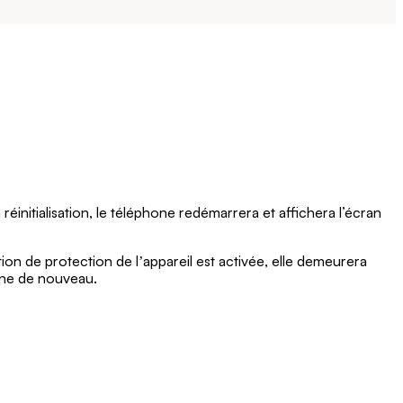
Ontario
Île-
du-
Prince-
Édouard
Québec
Saskatchewan
Yukon
éinitialisation, le téléphone redémarrera et affichera l’écran
on de protection de lʼappareil est activée, elle demeurera
hone de nouveau.