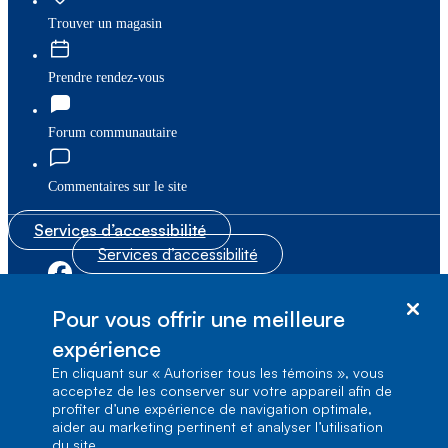
Trouver un magasin
Prendre rendez-vous
Forum communautaire
Commentaires sur le site
Services d’accessibilité
Services d’accessibilité
|
|
Plan du site
© Bell Canada, 2026. Tous droits réservés.
Pour vous offrir une meilleure
|
Conditions d’utilisation
expérience
En cliquant sur « Autoriser tous les témoins », vous
1, carrefour Alexander-Graham-Bell, Aile A-7,
acceptez de les conserver sur votre appareil afin de
Verdun, Québec, H3E 3B3
profiter d’une expérience de navigation optimale,
aider au marketing pertinent et analyser l’utilisation
du site.