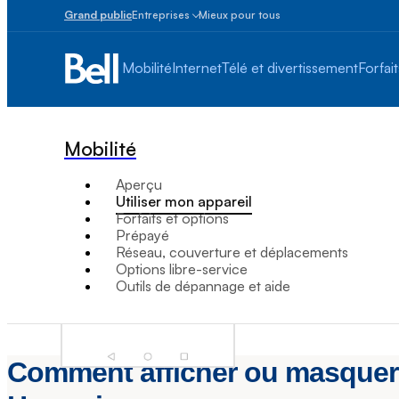
Grand public
Entreprises
Mieux pour tous
Petites
entreprises
Mobilité
Internet
Télé et divertissement
Forfait
1
à
100
employés
Mobilité
Moyennes
et
Aperçu
grandes
Utiliser mon appareil
Plus
Forfaits et options
de
Prépayé
100
Réseau, couverture et déplacements
employés
Options libre-service
Outils de dépannage et aide
Comment afficher ou masquer m