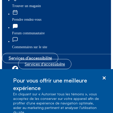
Trouver un magasin
Prendre rendez-vous
Forum communautaire
Commentaires sur le site
Services d’accessibilité
Services d’accessibilité
|
|
Plan du site
© Bell Canada, 2026. Tous droits réservés.
Pour vous offrir une meilleure
|
Conditions d’utilisation
expérience
En cliquant sur « Autoriser tous les témoins », vous
1, carrefour Alexander-Graham-Bell, Aile A-7,
acceptez de les conserver sur votre appareil afin de
Verdun, Québec, H3E 3B3
profiter d’une expérience de navigation optimale,
aider au marketing pertinent et analyser l’utilisation
du site.