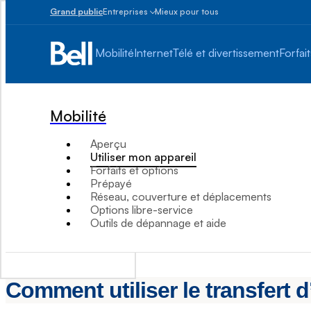
Grand public
Entreprises
Mieux pour tous
Petites
entreprises
Mobilité
Internet
Télé et divertissement
Forfait
1
à
100
employés
Mobilité
Moyennes
et
Aperçu
grandes
Utiliser mon appareil
Plus
Forfaits et options
de
Prépayé
100
Réseau, couverture et déplacements
employés
Options libre-service
Outils de dépannage et aide
Comment utiliser le transfert 