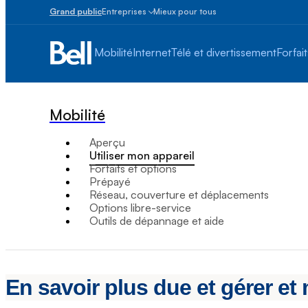
Grand public
Entreprises
Mieux pour tous
Petites
entreprises
Mobilité
Internet
Télé et divertissement
Forfait
1
à
100
employés
Mobilité
Moyennes
et
Aperçu
grandes
Utiliser mon appareil
Plus
Forfaits et options
de
Prépayé
100
Réseau, couverture et déplacements
employés
Options libre-service
Outils de dépannage et aide
En savoir plus due et gérer et