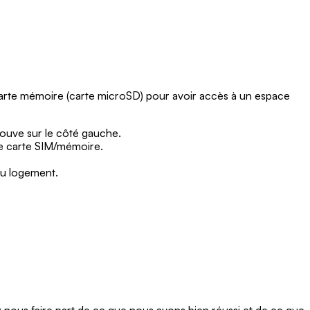
 carte mémoire (carte microSD) pour avoir accès à un espace
trouve sur le côté gauche.
 de carte SIM/mémoire.
 du logement.
ous faire part de ce que nous avons bien réussi et de ce que