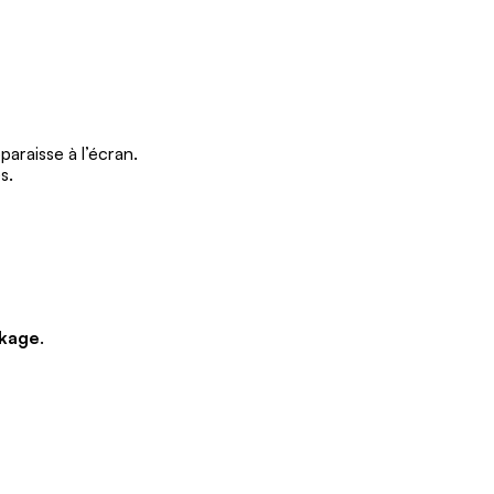
Ontario
Île-
du-
Prince-
Édouard
araisse à l’écran.
Québec
s.
Saskatchewan
Yukon
kage
.