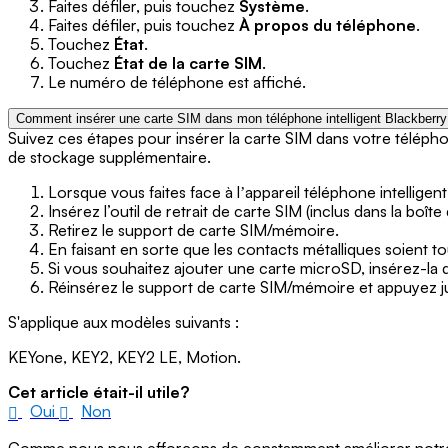
Faites défiler, puis touchez
Système
.
Faites défiler, puis touchez
À propos du téléphone
.
Touchez
État
.
Touchez
État de la carte SIM
.
Le numéro de téléphone est affiché.
Comment insérer une carte SIM dans mon téléphone intelligent Blackberry
Suivez ces étapes pour insérer la carte SIM dans votre télép
de stockage supplémentaire.
Lorsque vous faites face à lʼappareil téléphone intellige
Insérez l’outil de retrait de carte SIM (inclus dans la b
Retirez le support de carte SIM/mémoire.
En faisant en sorte que les contacts métalliques soient to
Si vous souhaitez ajouter une carte microSD, insérez-la 
Réinsérez le support de carte SIM/mémoire et appuyez jus
S'applique aux modèles suivants :
KEYone, KEY2, KEY2 LE, Motion.
Cet article était-il utile?
Oui
Non
Comme nous nous efforçons de constamment améliorer notre si