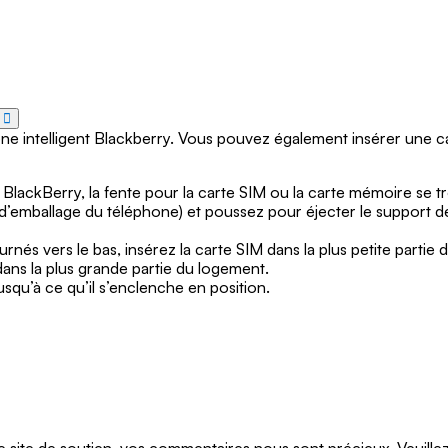
hone intelligent Blackberry. Vous pouvez également insérer une
nt BlackBerry, la fente pour la carte SIM ou la carte mémoire se 
oîte d’emballage du téléphone) et poussez pour éjecter le support
urnés vers le bas, insérez la carte SIM dans la plus petite partie
dans la plus grande partie du logement.
qu’à ce qu’il s’enclenche en position.
te de soutien, vos commentaires nous sont précieux. Veuillez n