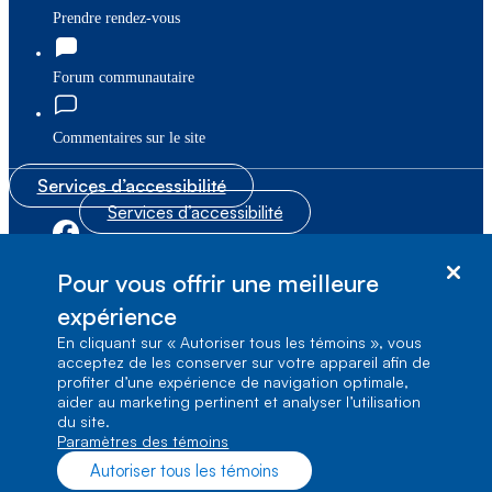
Prendre rendez-vous
Forum communautaire
Commentaires sur le site
Services d’accessibilité
Services d’accessibilité
|
|
Plan du site
© Bell Canada, 2026. Tous droits réservés.
Pour vous offrir une meilleure
|
Conditions d’utilisation
expérience
En cliquant sur « Autoriser tous les témoins », vous
1, carrefour Alexander-Graham-Bell, Aile A-7,
acceptez de les conserver sur votre appareil afin de
Verdun, Québec, H3E 3B3
profiter d’une expérience de navigation optimale,
aider au marketing pertinent et analyser l’utilisation
du site.
Paramètres des témoins
Autoriser tous les témoins