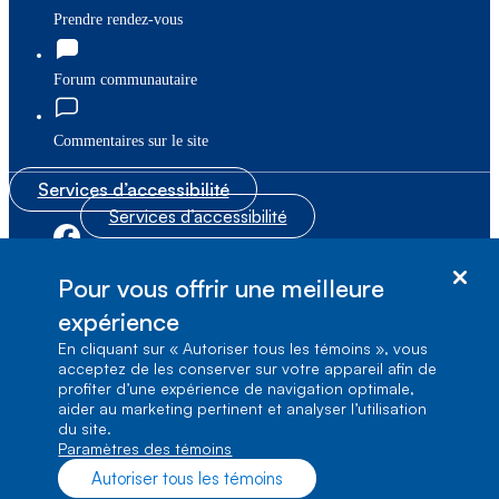
Prendre rendez-vous
Forum communautaire
Commentaires sur le site
Services d’accessibilité
Services d’accessibilité
|
|
Plan du site
© Bell Canada, 2026. Tous droits réservés.
Pour vous offrir une meilleure
|
Conditions d’utilisation
expérience
En cliquant sur « Autoriser tous les témoins », vous
1, carrefour Alexander-Graham-Bell, Aile A-7,
acceptez de les conserver sur votre appareil afin de
Verdun, Québec, H3E 3B3
profiter d’une expérience de navigation optimale,
aider au marketing pertinent et analyser l’utilisation
du site.
Paramètres des témoins
Autoriser tous les témoins