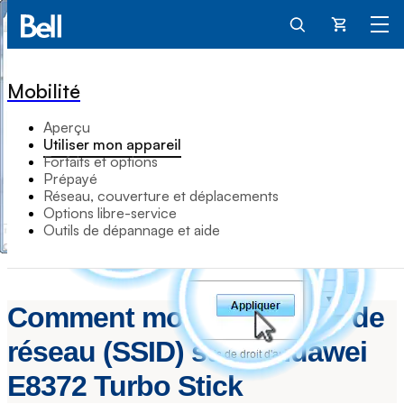
Panier
Mobilité
Aperçu
Utiliser mon appareil
Forfaits et options
Prépayé
Réseau, couverture et déplacements
Options libre-service
Outils de dépannage et aide
Comment modifier le nom de
réseau (SSID) sur le Huawei
E8372 Turbo Stick