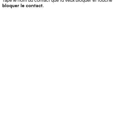
Tape le nom du contact que tu veux bloquer et touche
bloquer le contact
.