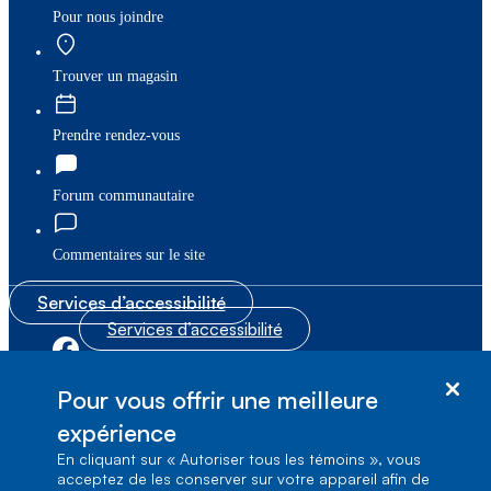
Pour nous joindre
Trouver un magasin
Prendre rendez-vous
Forum communautaire
Commentaires sur le site
Services d’accessibilité
Services d’accessibilité
|
|
Plan du site
© Bell Canada, 2026. Tous droits réservés.
Pour vous offrir une meilleure
|
Conditions d’utilisation
expérience
En cliquant sur « Autoriser tous les témoins », vous
1, carrefour Alexander-Graham-Bell, Aile A-7,
acceptez de les conserver sur votre appareil afin de
Verdun, Québec, H3E 3B3