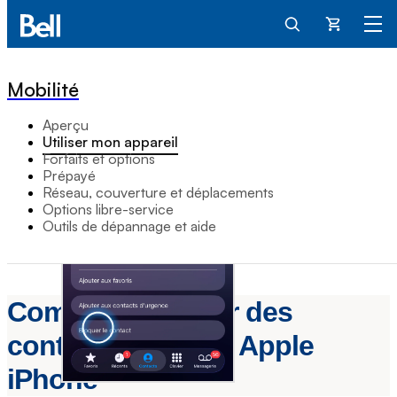
Panier
Mobilité
Aperçu
Utiliser mon appareil
Forfaits et options
Prépayé
Réseau, couverture et déplacements
Options libre-service
Outils de dépannage et aide
Comment bloquer des
contacts sur mon Apple
iPhone