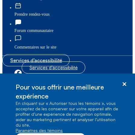
Prendre rendez-vous
Forum communautaire
Commentaires sur le site
Services d’accessibilité
Services d’accessibilité
|
|
Plan du site
© Bell Canada, 2026. Tous droits réservés.
Pour vous offrir une meilleure
|
Conditions d’utilisation
expérience
En cliquant sur « Autoriser tous les témoins », vous
1, carrefour Alexander-Graham-Bell, Aile A-7,
acceptez de les conserver sur votre appareil afin de
Verdun, Québec, H3E 3B3
profiter d’une expérience de navigation optimale,
aider au marketing pertinent et analyser l’utilisation
du site.
Paramètres des témoins