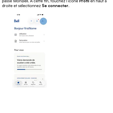
passe MonBell. À cette fin,
touchez l’icône
Profil
en haut à
droite et sélectionnez
Se connecter
.