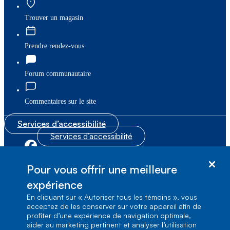
Trouver un magasin
Prendre rendez-vous
Forum communautaire
Commentaires sur le site
Services d’accessibilité
Services d’accessibilité
|
|
Plan du site
© Bell Canada, 2026. Tous droits réservés.
Pour vous offrir une meilleure
|
Conditions d’utilisation
expérience
En cliquant sur « Autoriser tous les témoins », vous
1, carrefour Alexander-Graham-Bell, Aile A-7,
acceptez de les conserver sur votre appareil afin de
Verdun, Québec, H3E 3B3
profiter d’une expérience de navigation optimale,
aider au marketing pertinent et analyser l’utilisation