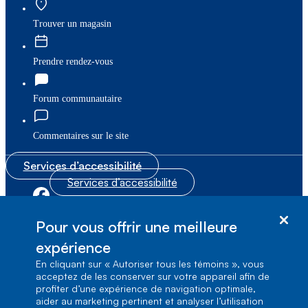
Trouver un magasin
Prendre rendez-vous
Forum communautaire
Commentaires sur le site
Services d’accessibilité
Services d’accessibilité
|
|
Plan du site
© Bell Canada, 2026. Tous droits réservés.
Pour vous offrir une meilleure
|
Conditions d’utilisation
expérience
En cliquant sur « Autoriser tous les témoins », vous
1, carrefour Alexander-Graham-Bell, Aile A-7,
acceptez de les conserver sur votre appareil afin de
Verdun, Québec, H3E 3B3
profiter d’une expérience de navigation optimale,
aider au marketing pertinent et analyser l’utilisation