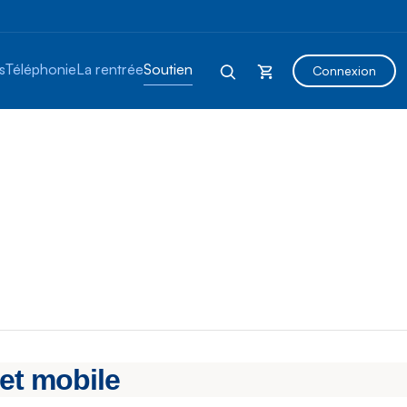
s
Téléphonie
La rentrée
Soutien
Connexion
net mobile