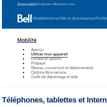
Grand public
Entreprises
Mieux pour tous
Petites
entreprises
Mobilité
Internet
Télé et divertissement
Forfait
1
à
100
employés
Mobilité
Moyennes
et
Aperçu
grandes
Utiliser mon appareil
Plus
Forfaits et options
de
Prépayé
100
Réseau, couverture et déplacements
employés
Options libre-service
Outils de dépannage et aide
Téléphones, tablettes et Inter