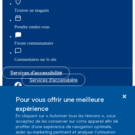
Trouver un magasin
Prendre rendez-vous
Forum communautaire
Commentaires sur le site
Services d’accessibilité
Services d’accessibilité
|
|
Plan du site
© Bell Canada, 2026. Tous droits réservés.
Pour vous offrir une meilleure
|
Conditions d’utilisation
expérience
En cliquant sur « Autoriser tous les témoins », vous
1, carrefour Alexander-Graham-Bell, Aile A-7,
acceptez de les conserver sur votre appareil afin de
Verdun, Québec, H3E 3B3
profiter d’une expérience de navigation optimale,
aider au marketing pertinent et analyser l’utilisation