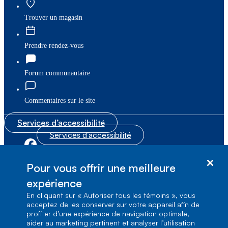
Trouver un magasin
Prendre rendez-vous
Forum communautaire
Commentaires sur le site
Services d’accessibilité
Services d’accessibilité
|
|
Plan du site
© Bell Canada, 2026. Tous droits réservés.
Pour vous offrir une meilleure
|
Conditions d’utilisation
expérience
En cliquant sur « Autoriser tous les témoins », vous
1, carrefour Alexander-Graham-Bell, Aile A-7,
acceptez de les conserver sur votre appareil afin de
Verdun, Québec, H3E 3B3
profiter d’une expérience de navigation optimale,
aider au marketing pertinent et analyser l’utilisation