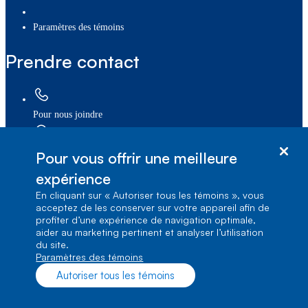
paramètres des témoins
Prendre contact
Pour nous joindre
Trouver un magasin
Pour vous offrir une meilleure
expérience
Prendre rendez-vous
En cliquant sur « Autoriser tous les témoins », vous
acceptez de les conserver sur votre appareil afin de
profiter d’une expérience de navigation optimale,
Forum communautaire
aider au marketing pertinent et analyser l’utilisation
du site.
Paramètres des témoins
Commentaires sur le site
Autoriser tous les témoins
Services d’accessibilité