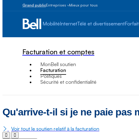
Grand public
Entreprises
Mieux pour tous
Petites
entreprises
Mobilité
Internet
Télé et divertissement
Forfait
1
à
100
employés
Facturation et comptes
Moyennes
et
MonBell soutien
grandes
Facturation
Plus
Politiques
de
Sécurité et confidentialité
100
employés
Qu'arrive-t-il si je ne paie pa
Voir tout le soutien relatif à la facturation