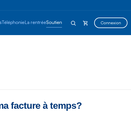
s
Téléphonie
La rentrée
Soutien
Connexion
s ma facture à temps?