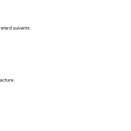
Ontario
Île-
du-
retard suivants:
Prince-
Édouard
Québec
Saskatchewan
Yukon
facture.