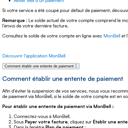
Aviser Bell d’un paiement
Si votre service a été coupé pour défaut de paiement, décou
Remarque
: Le solde actuel de votre compte comprend le mont
l’envoi de votre dernière facture.
Consultez le solde de votre compte en ligne avec
MonBell
et 
Découvrir l’application MonBell
Comment établir une entente de paiement
Comment établir une entente de paiement
Afin d'éviter la suspension de vos services, nous vous recomma
de paiement via MonBell,
si le solde de votre compte est en s
Pour établir une entente de paiement via MonBell :
Connectez-vous à MonBell.
Sous
Payer votre facture
, cliquez sur
Établir une ent
Dans la fenêtre
Plan de paiement
: