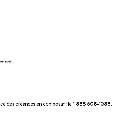
ement.
vice des créances en composant le
1 888 508-1088
.