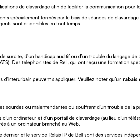
plications de clavardage afin de faciliter la communication pour 
'agents spécialement formés par le biais de séances de clavardage 
gents sont disponibles en tout temps.
es de surdité, d’un handicap auditif ou d’un trouble du langag
S). Des téléphonistes de Bell, qui ont reçu une formation spécia
ais d'interurbain peuvent s’appliquer. Veuillez noter qu’un
rabais
es sourdes ou malentendantes ou souffrant d'un trouble de la p
d'un ordinateur et d'un portail de clavardage (au lieu d'un télésc
ès à un ordinateur branché au Web.
e dernier et le service Relais IP de Bell sont des services indépe