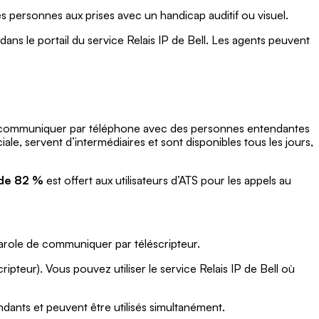
les personnes aux prises avec un handicap auditif ou visuel.
Ontario
dans le portail du service Relais IP de Bell. Les agents peuvent
Île-
du-
Prince-
Édouard
Québec
e de communiquer par téléphone avec des personnes entendantes
Saskatchewan
le, servent d’intermédiaires et sont disponibles tous les jours,
Yukon
 de 82 %
est offert aux utilisateurs d’ATS pour les appels au
arole de communiquer par téléscripteur.
ripteur). Vous pouvez utiliser le service Relais IP de Bell où
ndants et peuvent être utilisés simultanément.