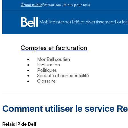
Grand public
Entreprises
Mieux pour tous
Petites
entreprises
Mobilité
Internet
Télé et divertissement
Forfait
1
à
100
employés
Comptes et facturation
Moyennes
et
MonBell soutien
grandes
Facturation
Plus
Politiques
de
Sécurité et confidentialité
100
Glossaire
employés
Comment utiliser le service Rela
Relais IP de Bell