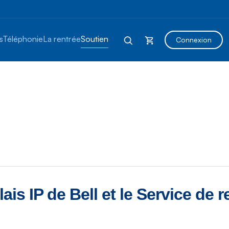
s
Téléphonie
La rentrée
Soutien
Connexion
is IP de Bell et le Service de re