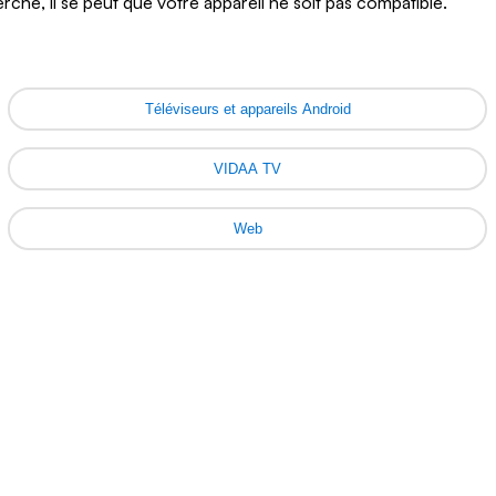
erche, il se peut que votre appareil ne soit pas compatible.
Ontario
Île-
du-
Téléviseurs et appareils Android
Prince-
Édouard
Québec
VIDAA TV
Saskatchewan
Web
Yukon