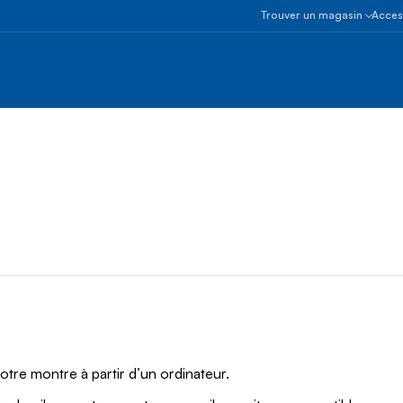
Trouver un magasin
Access
Alberta
Colombie-
Britannique
Manitoba
Nouveau-
Brunswick
Terre-
Neuve-
et-
Labrador
Territoires
du
Nord-
Ouest
Nouvelle-
Écosse
votre montre à partir d’un ordinateur.
Nunavut