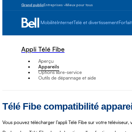
Grand public
Entreprises
Mieux pour tous
Petites
entreprises
Mobilité
Internet
Télé et divertissement
Forfait
1
à
100
employés
Appli Télé Fibe
Moyennes
et
Aperçu
grandes
Appareils
Plus
Options libre-service
de
Outils de dépannage et aide
100
employés
Télé Fibe compatibilité apparei
Vous pouvez télécharger l’appli Télé Fibe sur votre téléviseur, 