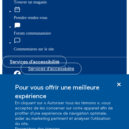
Trouver un magasin
Prendre rendez-vous
Forum communautaire
Commentaires sur le site
Services d’accessibilité
Services d’accessibilité
|
|
Plan du site
© Bell Canada, 2026. Tous droits réservés.
Pour vous offrir une meilleure
|
Conditions d’utilisation
expérience
En cliquant sur « Autoriser tous les témoins », vous
1, carrefour Alexander-Graham-Bell, Aile A-7,
acceptez de les conserver sur votre appareil afin de
Verdun, Québec, H3E 3B3
profiter d’une expérience de navigation optimale,
aider au marketing pertinent et analyser l’utilisation
du site.
Paramètres des témoins